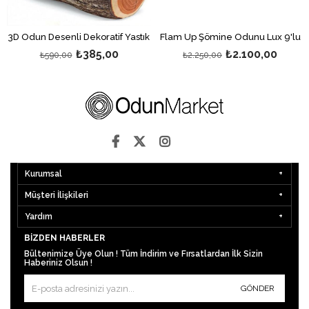
3D Odun Desenli Dekoratif Yastık
Flam Up Şömine Odunu Lux 9'lu
₺385,00
₺2.100,00
₺590,00
₺2.250,00
Kurumsal
Müşteri İlişkileri
Yardım
BIZDEN HABERLER
Bültenimize Üye Olun ! Tüm İndirim ve Fırsatlardan İlk Sizin
Haberiniz Olsun !
GÖNDER