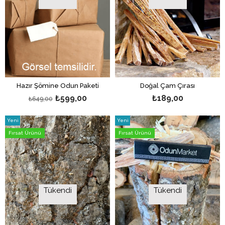
Hazır Şömine Odun Paketi
Doğal Çam Çırası
₺599,00
₺189,00
₺649,00
Yeni
Yeni
Ürün
Ürün
Fırsat Ürünü
Fırsat Ürünü
Tükendi
Tükendi