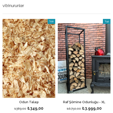
vitrinurunler
%10
%41
İndirim
İndirim
%10İndirim
%41İndi
Odun Talaşı
Raf Şömine Odunluğu - XL
₺349,00
₺3.999,00
₺389,00
₺6.750,00