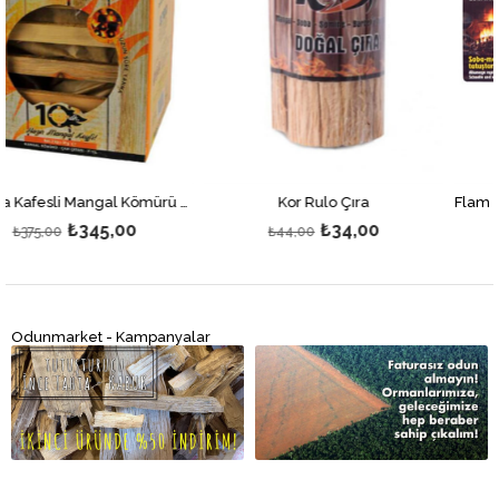
Kor Çıra Kafesli Mangal Kömürü 2kg
Kor Rulo Çıra
₺34,00
₺265,00
₺44,00
₺345,00
Odunmarket - Kampanyalar