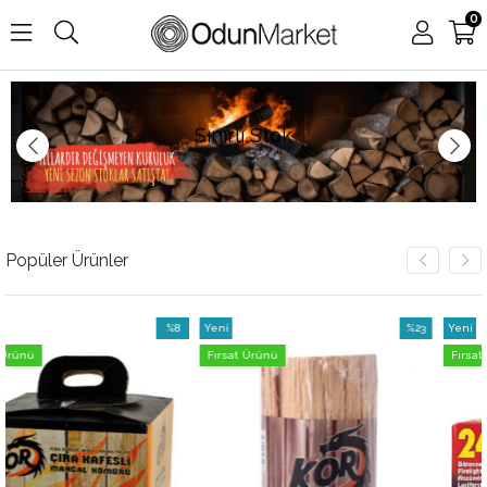
0
Sınırlı Stok
Popüler Ürünler
%8
Yeni
%23
Yeni
İndirim
Ürün
İndirim
Ürün
Fırsat Ürünü
Fırsat Ürünü
%8İndirim
%23İndirim