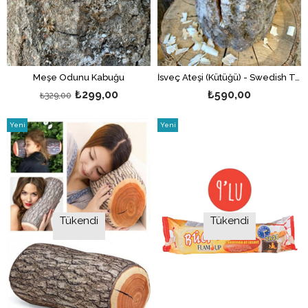
Meşe Odunu Kabuğu
İsveç Ateşi (Kütüğü) - Swedish Torch
₺299,00
₺590,00
₺329,00
Yeni
Yeni
Ürün
Ürün
Tükendi
Tükendi