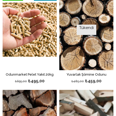
%29İndirim
Tükendi
Odunmarket Pelet Yakıt 20kg
Yuvarlak Şömine Odunu
₺495,00
₺459,00
₺695,00
₺485,00