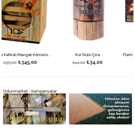
Kor Çıra Kafesli Mangal Kömürü 2kg
Kor Rulo Çıra
₺34,00
₺265,00
₺44,00
₺345,00
Odunmarket - Kampanyalar