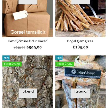
Hazır Şömine Odun Paketi
Doğal Çam Çırası
₺599,00
₺189,00
₺649,00
Yeni
Yeni
Ürün
Ürün
Fırsat Ürünü
Fırsat Ürünü
Tükendi
Tükendi