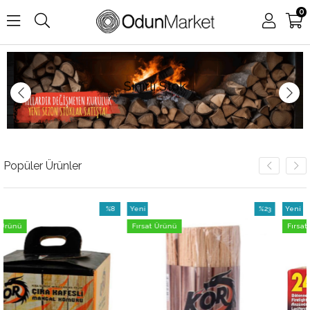
0
Sınırlı Stok
Popüler Ürünler
%8
Yeni
%23
Yeni
İndirim
Ürün
İndirim
Ürün
Fırsat Ürünü
Fırsat Ürünü
%8İndirim
%23İndirim