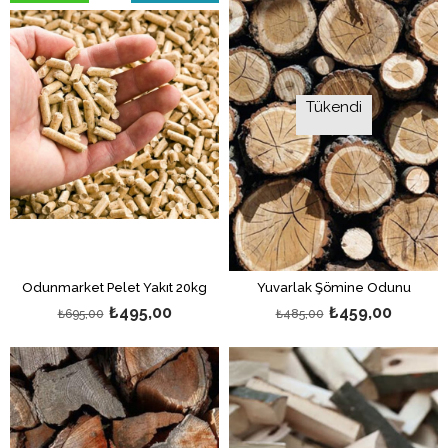
%29İndirim
Tükendi
Odunmarket Pelet Yakıt 20kg
Yuvarlak Şömine Odunu
₺495,00
₺459,00
₺695,00
₺485,00