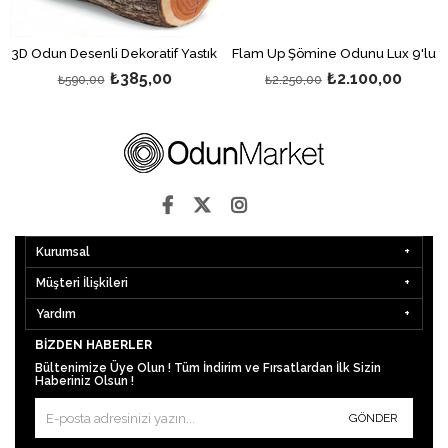
3D Odun Desenli Dekoratif Yastık
Flam Up Şömine Odunu Lux 9'lu
₺385,00
₺2.100,00
₺590,00
₺2.250,00
Kurumsal
Müşteri İlişkileri
Yardım
BIZDEN HABERLER
Bültenimize Üye Olun ! Tüm İndirim ve Fırsatlardan İlk Sizin
Haberiniz Olsun !
GÖNDER