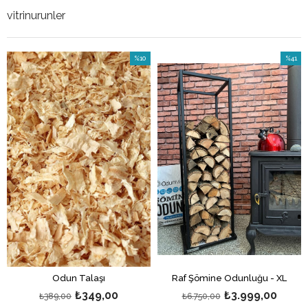
vitrinurunler
%10
%41
İndirim
İndirim
%10İndirim
%41İndi
Odun Talaşı
Raf Şömine Odunluğu - XL
₺349,00
₺3.999,00
₺389,00
₺6.750,00