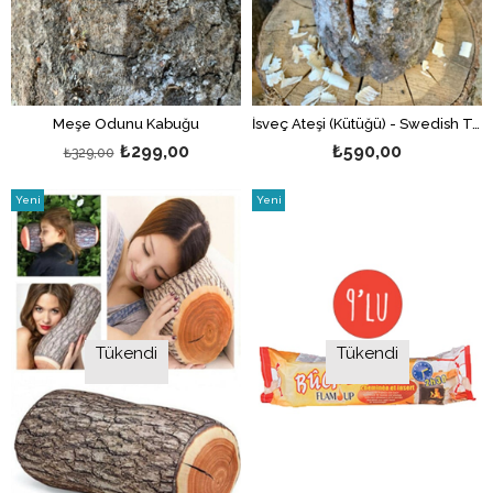
Meşe Odunu Kabuğu
İsveç Ateşi (Kütüğü) - Swedish Torch
₺299,00
₺590,00
₺329,00
Yeni
Yeni
Ürün
Ürün
Tükendi
Tükendi