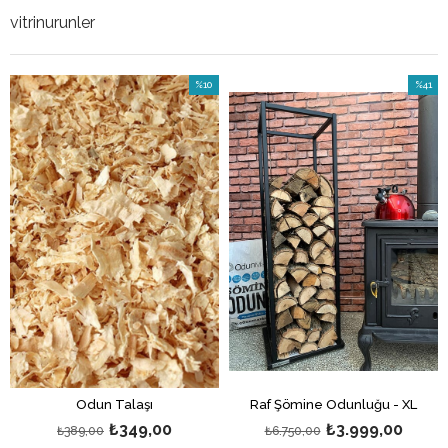
vitrinurunler
%10
%41
İndirim
İndirim
%10İndirim
%41İndi
Odun Talaşı
Raf Şömine Odunluğu - XL
₺349,00
₺3.999,00
₺389,00
₺6.750,00