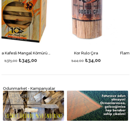
Kor Çıra Kafesli Mangal Kömürü 2kg
Kor Rulo Çıra
0
₺34,00
₺265,0
₺44,00
₺345,00
Odunmarket - Kampanyalar