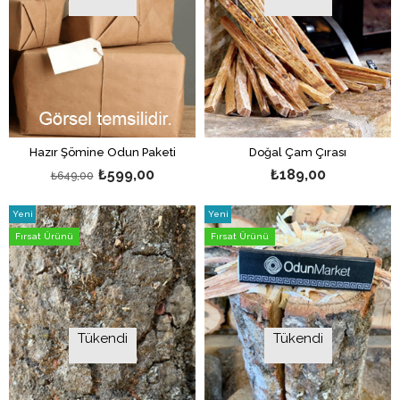
Hazır Şömine Odun Paketi
Doğal Çam Çırası
₺599,00
₺189,00
₺649,00
Yeni
Yeni
Ürün
Ürün
Fırsat Ürünü
Fırsat Ürünü
Tükendi
Tükendi