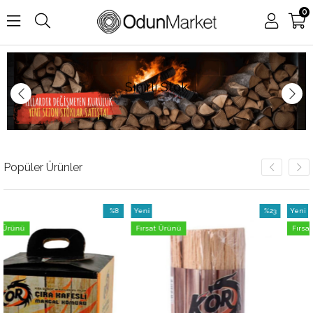
0
Sınırlı Stok
Popüler Ürünler
%8
Yeni
%23
Yeni
İndirim
Ürün
İndirim
Ürün
Fırsat Ürünü
Fırsat Ürünü
%8İndirim
%23İndirim