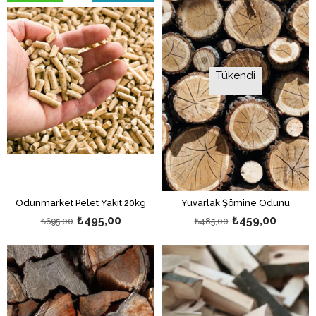
%29İndirim
Tükendi
Odunmarket Pelet Yakıt 20kg
Yuvarlak Şömine Odunu
₺495,00
₺459,00
₺695,00
₺485,00