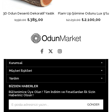
3D Odun Desenli Dekoratif Yastık
Flam Up Şömine Odunu Lux 9'lu
₺385,00
₺2.100,00
₺590,00
₺2.250,00
Kurumsal
Müşteri İlişkileri
Yardım
BIZDEN HABERLER
Bültenimize Üye Olun ! Tüm İndirim ve Fırsatlardan İlk Sizin
Haberiniz Olsun !
GÖNDER