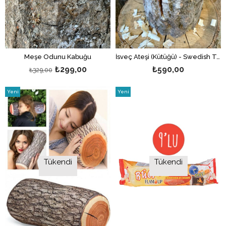
Meşe Odunu Kabuğu
İsveç Ateşi (Kütüğü) - Swedish Torch
₺299,00
₺590,00
₺329,00
Yeni
Yeni
Ürün
Ürün
Tükendi
Tükendi